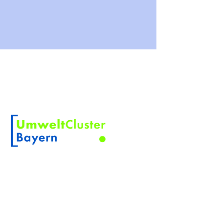
SOBRE KOSKINO
KOSKINO es una marca registrada de
Scherler Optical Solutions
Miembro de
NOVEDADES DE PRODUCTO
Inscríbase aquí para no perderse
ninguna novedad de producto.