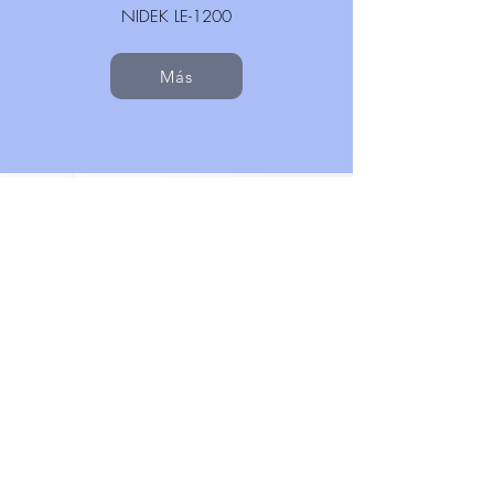
NIDEK LE-1200
Más
Thomas Braun
Nördlingen, Alemania
ESSILOR Mr. ORANGE