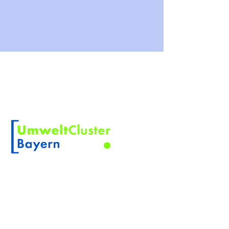
À PROPOS DE KOSKINO
KOSKINO est une marque déposée de
Scherler Optical Solutions
Membre de
NOUVEAUTÉS PRODUIT
Inscrivez-vous ici pour ne manquer
aucune nouveauté produit.