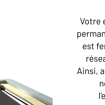
Votre 
perman
est f
rése
Ainsi, 
n
l