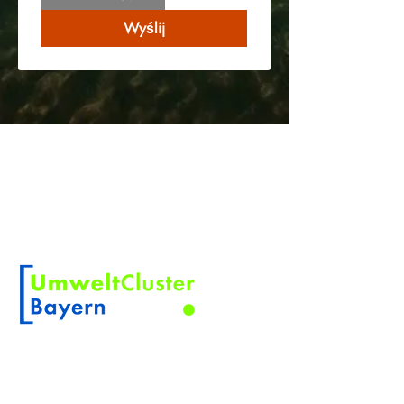
Wyślij
O KOSKINO
KOSKINO jest zarejestrowanym
znakiem towarowym Scherler Optical
Solutions
Członek
NOWOŚCI PRODUKTOWE