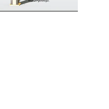
wordt geleegd.
OVER KOSKINO
KOSKINO is een geregistreerd merk van
Scherler Optical Solutions
Lid van
PRODUCTNIEUWIGHEDEN
Schrijf u hier in om geen
productnieuwigheden te missen.