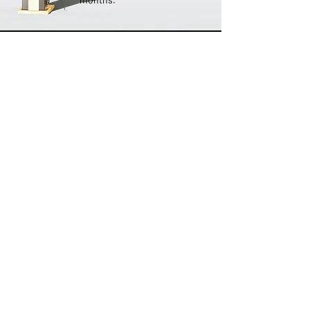
ABOUT KOSKINO
KOSKINO is a registered trademark of
Scherler Optical Solutions
Member of
PRODUCT NEWS
Sign up here so you don't miss any
product news.