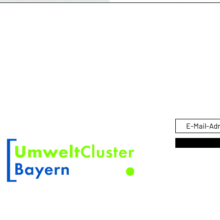
ÜBER KOSKINO
Trag
KOSKINO ist eine eingetragene Marke
Pro
von Scherler Optical Solutions
Mitglied im