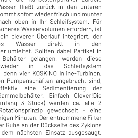
asser fließt zurück in den unteren
kommt sofort wieder frisch und munter
ach oben in Ihr Schleifsystem. Für
 höheres Wasservolumen erfordern, ist
ein cleverer Überlauf integriert, der
siges Wasser direkt in den
r umleitet. Sollten dabei Partikel in
 Behälter gelangen, werden diese
wieder in das Schleifsystem
, denn vier KOSKINO Inline-Turbinen,
en Pumpenschäften angebracht sind,
effektiv eine Sedimentierung der
Sammelbehälter. Einfach Clever!
Die
rumfang 3 Stück) werden ca. alle 2
tationsprinzip gewechselt – eine
igen Minuten. Der entnommene Filter
ler Ruhe an der Rückseite des Zyklons
 dem nächsten Einsatz ausgesaugt.