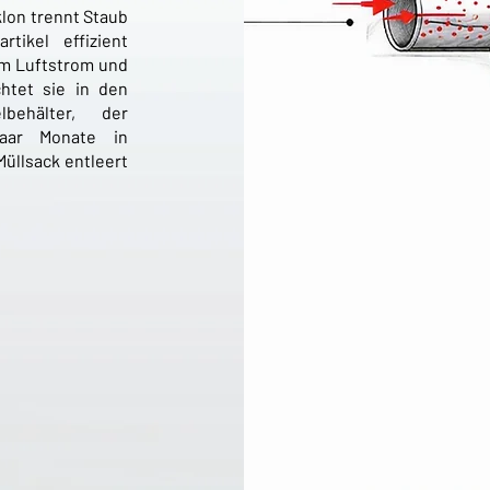
klon trennt Staub
rtikel effizient
m Luftstrom und
chtet sie in den
lbehälter, der
paar Monate in
Müllsack entleert