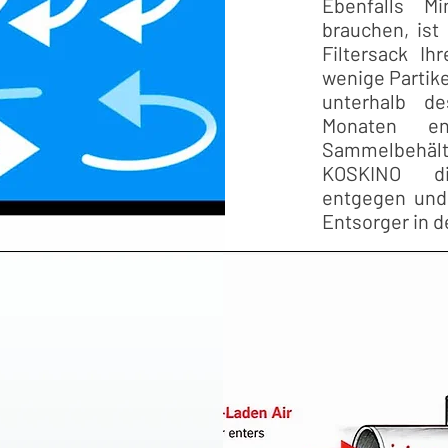
Ebenfalls M
brauchen, ist
Filtersack I
wenige Partike
unterhalb d
Monaten e
Sammelbehält
KOSKINO die
entgegen und 
Entsorger in 