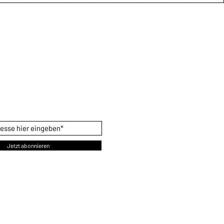
PRODUKTNEUHEITEN
en Sie sich hier ein um keine
duktneuheiten zu verpassen.
Jetzt abonnieren