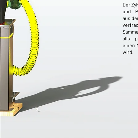
Der Zy
und Pa
aus de
verfra
Samme
alls 
einen 
wird.