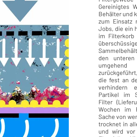
Gereinigtes W
Behälter und 
zum Einsatz n
Jobs, die ein
im Filterkorb 
überschüs
Sammelbehälte
den unteren
umgehend 
zurückgeführt
die fest an d
verhindern 
Partikel im 
Filter (Liefe
Wochen im Ro
Sache von wen
trocknet in al
und wird vor